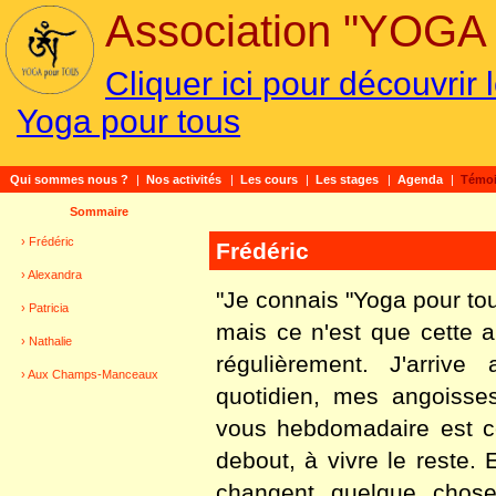
Association "YOG
Cliquer ici pour découvrir
Yoga pour tous
Qui sommes nous ?
|
Nos activités
|
Les cours
|
Les stages
|
Agenda
|
Témo
Sommaire
› Frédéric
Frédéric
› Alexandra
"Je connais "Yoga pour t
› Patricia
mais ce n'est que cette 
› Nathalie
régulièrement. J'arriv
› Aux Champs-Manceaux
quotidien, mes angoisse
vous hebdomadaire est c
debout, à vivre le reste. 
changent quelque chose